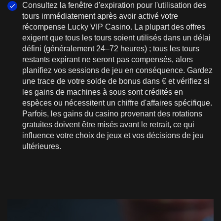
Consultez la fenêtre d'expiration pour l'utilisation des
tours immédiatement après avoir activé votre
récompense Lucky VIP Casino. La plupart des offres
exigent que tous les tours soient utilisés dans un délai
défini (généralement 24–72 heures) ; tous les tours
restants expirant ne seront pas compensés, alors
planifiez vos sessions de jeu en conséquence. Gardez
une trace de votre solde de bonus dans € et vérifiez si
les gains de machines à sous sont crédités en
espèces ou nécessitent un chiffre d'affaires spécifique.
Parfois, les gains du casino provenant des rotations
gratuites doivent être misés avant le retrait, ce qui
influence votre choix de jeux et vos décisions de jeu
ultérieures.