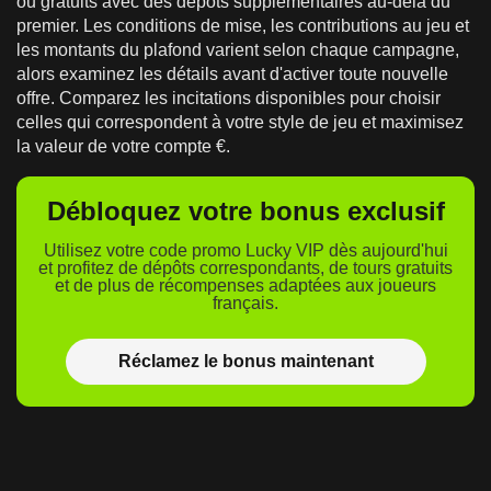
ou gratuits avec des dépôts supplémentaires au-delà du
premier. Les conditions de mise, les contributions au jeu et
les montants du plafond varient selon chaque campagne,
alors examinez les détails avant d'activer toute nouvelle
offre. Comparez les incitations disponibles pour choisir
celles qui correspondent à votre style de jeu et maximisez
la valeur de votre compte €.
Débloquez votre bonus exclusif
Utilisez votre code promo Lucky VIP dès aujourd'hui
et profitez de dépôts correspondants, de tours gratuits
et de plus de récompenses adaptées aux joueurs
français.
Réclamez le bonus maintenant