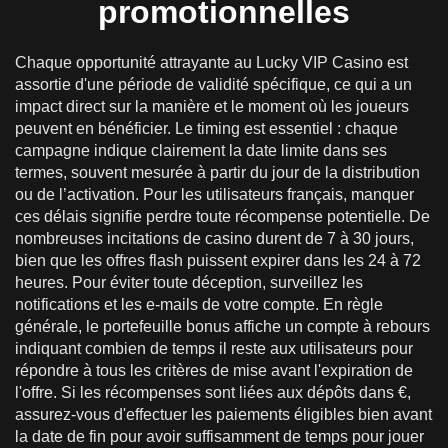
promotionnelles
Chaque opportunité attrayante au Lucky VIP Casino est
assortie d'une période de validité spécifique, ce qui a un
impact direct sur la manière et le moment où les joueurs
peuvent en bénéficier. Le timing est essentiel : chaque
campagne indique clairement la date limite dans ses
termes, souvent mesurée à partir du jour de la distribution
ou de l’activation. Pour les utilisateurs français, manquer
ces délais signifie perdre toute récompense potentielle. De
nombreuses incitations de casino durent de 7 à 30 jours,
bien que les offres flash puissent expirer dans les 24 à 72
heures. Pour éviter toute déception, surveillez les
notifications et les e-mails de votre compte. En règle
générale, le portefeuille bonus affiche un compte à rebours
indiquant combien de temps il reste aux utilisateurs pour
répondre à tous les critères de mise avant l'expiration de
l'offre. Si les récompenses sont liées aux dépôts dans €,
assurez-vous d'effectuer les paiements éligibles bien avant
la date de fin pour avoir suffisamment de temps pour jouer