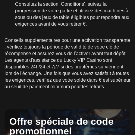
Consultez la section ‘Conditions’, suivez la
progression de votre partie et utilisez des machines à
sous ou des jeux de table éligibles pour répondre aux
exigences avant de vous retirer €.
Conseils supplémentaires pour une activation transparente
: vérifiez toujours la période de validité de votre clé de
récompense et assurez-vous de l'activer avant tout dépôt.
Les agents d'assistance du Lucky VIP Casino sont
disponibles 24h/24 et 7j/7 si des problèmes surviennent
lors de l'échange. Une fois que vous avez satisfait à toutes
les exigences, vérifiez que votre solde dans € est supérieur
au seuil de paiement minimum pour les retraits.
Offre spéciale de code
promotionnel