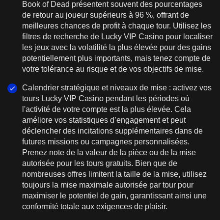
Book of Dead présentent souvent des pourcentages
de retour au joueur supérieurs à 96 %, offrant de
meilleures chances de profit à chaque tour. Utilisez les
filtres de recherche de Lucky VIP Casino pour localiser
les jeux avec la volatilité la plus élevée pour des gains
potentiellement plus importants, mais tenez compte de
votre tolérance au risque et de vos objectifs de mise.
Calendrier stratégique et niveaux de mise : activez vos
tours Lucky VIP Casino pendant les périodes où
l'activité de votre compte est la plus élevée. Cela
améliore vos statistiques d’engagement et peut
déclencher des incitations supplémentaires dans de
futures missions ou campagnes personnalisées.
Prenez note de la valeur de la pièce ou de la mise
autorisée pour les tours gratuits. Bien que de
nombreuses offres limitent la taille de la mise, utilisez
toujours la mise maximale autorisée par tour pour
maximiser le potentiel de gain, garantissant ainsi une
conformité totale aux exigences de plaisir.