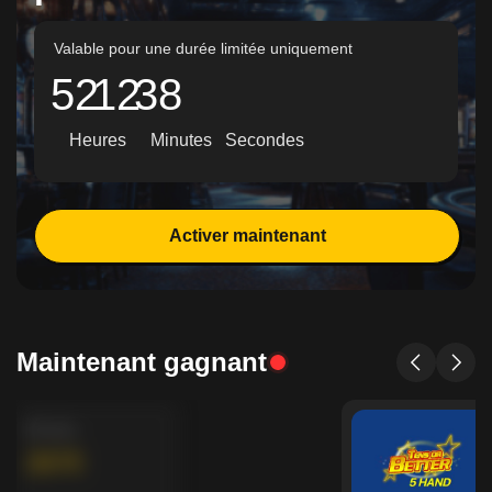
Valable pour une durée limitée uniquement
52
12
36
Heures
Minutes
Secondes
Activer maintenant
Maintenant gagnant