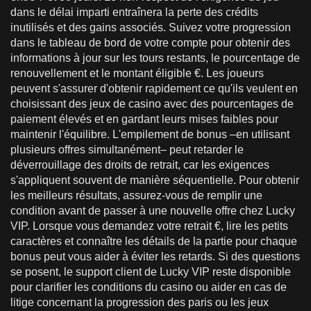
dans le délai imparti entraînera la perte des crédits
inutilisés et des gains associés. Suivez votre progression
dans le tableau de bord de votre compte pour obtenir des
informations à jour sur les tours restants, le pourcentage de
renouvellement et le montant éligible €. Les joueurs
peuvent s'assurer d'obtenir rapidement ce qu'ils veulent en
choisissant des jeux de casino avec des pourcentages de
paiement élevés et en gardant leurs mises faibles pour
maintenir l'équilibre. L'empilement de bonus –en utilisant
plusieurs offres simultanément– peut retarder le
déverrouillage des droits de retrait, car les exigences
s'appliquent souvent de manière séquentielle. Pour obtenir
les meilleurs résultats, assurez-vous de remplir une
condition avant de passer à une nouvelle offre chez Lucky
VIP. Lorsque vous demandez votre retrait €, lire les petits
caractères et connaître les détails de la partie pour chaque
bonus peut vous aider à éviter les retards. Si des questions
se posent, le support client de Lucky VIP reste disponible
pour clarifier les conditions du casino ou aider en cas de
litige concernant la progression des paris ou les jeux