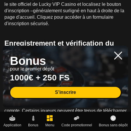
le site officiel de Lucky VIP Casino et localisez le bouton
d'inscription –généralement surligné en haut à droite de la
page d'accueil. Cliquez pour accéder à un formulaire
d'inscription sécurisé.
Enregistrement et vérification du
compte
Bonus
Entrez des informations personnelles précises, notamment
pour le premier dépôt
votre nom complet, votre e-mail valide, votre date de
1000€ + 250 FS
naissance et votre mot de passe préféré. Fournir des
informations correctes est indispensable, car les
divergences peuvent entraver les retraits dans €. Après
S'inscrire
avoir soumis le formulaire, attendez-vous à un e-mail de
vérification ; suivez le lien à l'intérieur pour activer votre
compte. Certains joueurs peuvent être tenus de télécharger
une preuve d'identité (comme un passeport ou un permis
de conduire) et une adresse avant d'activer complètement
Application
Bonus
Menu
Code promotionnel
Bonus sans dépôt
leur profil.