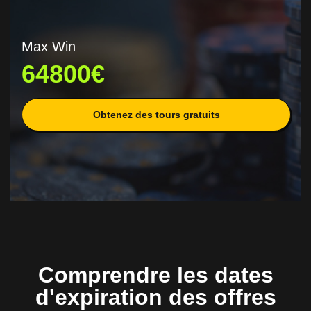
Max Win
64800€
Obtenez des tours gratuits
Comprendre les dates
d'expiration des offres